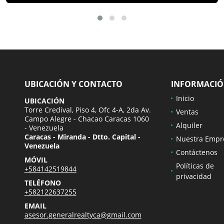
UBICACIÓN Y CONTACTO
INFORMACI
Inicio
UBICACIÓN
Torre Credival, Piso 4, Ofc 4-A, 2da Av.
Ventas
Campo Alegre - Chacao Caracas 1060
Alquiler
- Venezuela
Caracas - Miranda - Dtto. Capital -
Nuestra Empr
Venezuela
Contáctenos
MÓVIL
Políticas de
+584142519844
privacidad
TELÉFONO
+582122637255
EMAIL
asesor.generalrealtyca@gmail.com