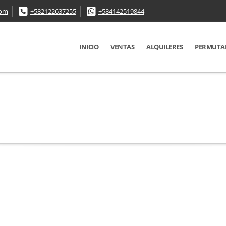
com
+582122637255
+584142519844
INICIO
VENTAS
ALQUILERES
PERMUTA