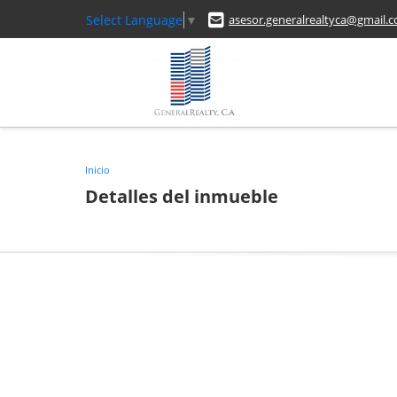
Select Language
▼
asesor.generalrealtyca@gmail.
Inicio
Detalles del inmueble