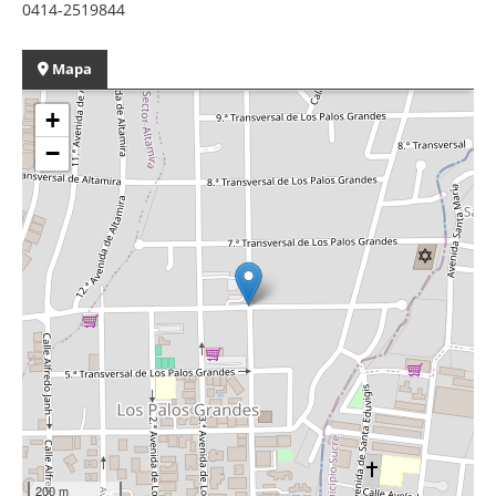
0414-2519844
Mapa
+
−
200 m