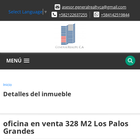
asesor.generalrealtyca@gmail.com
Select Language
▼
+582122637255
+584142519844
MENÚ
Inicio
Detalles del inmueble
oficina en venta 328 M2 Los Palos
Grandes