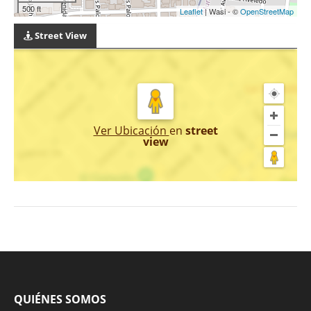
500 ft
Leaflet
| Wasi - ©
OpenStreetMap
Street View
Ver Ubicación
en
street
view
QUIÉNES SOMOS