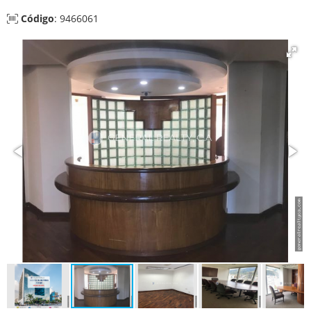
Código
: 9466061