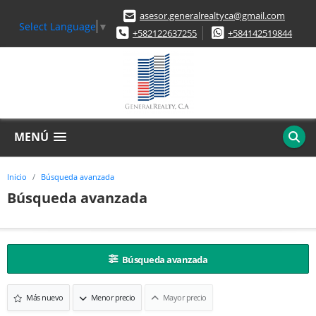
asesor.generalrealtyca@gmail.com
Select Language
▼
+582122637255
+584142519844
MENÚ
Inicio
Búsqueda avanzada
Búsqueda avanzada
Búsqueda avanzada
Más nuevo
Menor precio
Mayor precio