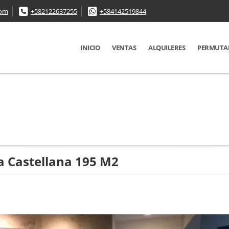
com
+582122637255
+584142519844
INICIO
VENTAS
ALQUILERES
PERMUTA
a Castellana 195 M2