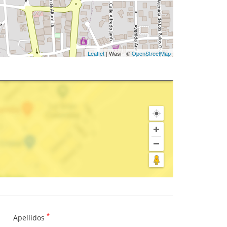
Leaflet
| Wasi - ©
OpenStreetMap
*
Apellidos