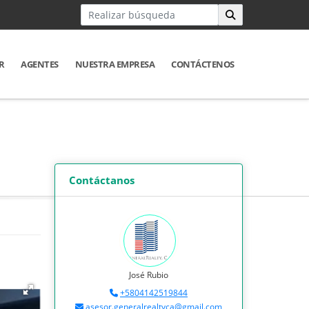
R
AGENTES
NUESTRA EMPRESA
CONTÁCTENOS
Contáctanos
José Rubio
+5804142519844
asesor.generalrealtyca@gmail.com