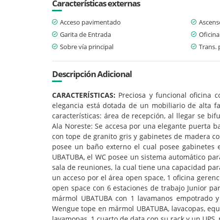
Características externas
Acceso pavimentado
Ascens
Garita de Entrada
Oficina
Sobre vía principal
Trans. 
Descripción Adicional
CARACTERÍSTICAS:
Preciosa y funcional oficina 
elegancia está dotada de un mobiliario de alta fa
características: área de recepción, al llegar se bi
Ala Noreste: Se accesa por una elegante puerta b
con tope de granito gris y gabinetes de madera 
posee un baño externo el cual posee gabinetes
UBATUBA, el WC posee un sistema automático para e
sala de reuniones, la cual tiene una capacidad pa
un acceso por el área open space, 1 oficina gerenci
open space con 6 estaciones de trabajo Junior par
mármol UBATUBA con 1 lavamanos empotrado y ga
Wengue tope en mármol UBATUBA, lavacopas, equi
lavamopas, 1 cuarto de data con su rack y un UPS, 