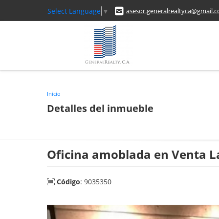
Select Language
▼
asesor.generalrealtyca@gmail.
Inicio
Detalles del inmueble
Oficina amoblada en Venta L
Código
: 9035350