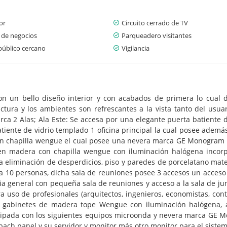
or
Circuito cerrado de TV
 de negocios
Parqueadero visitantes
público cercano
Vigilancia
con un bello diseño interior y con acabados de primera lo cual 
ctura y los ambientes son refrescantes a la vista tanto del usuar
furca 2 Alas; Ala Este: Se accesa por una elegante puerta batiente
atiente de vidrio templado 1 oficina principal la cual posee adem
con chapilla wengue el cual posee una nevera marca GE Monogram 
 en madera con chapilla wengue con iluminación halógena inco
liminación de desperdicios, piso y paredes de porcelatano mate c
ra 10 personas, dicha sala de reuniones posee 3 accesos un acceso 
a general con pequeña sala de reuniones y acceso a la sala de junta 
a uso de profesionales (arquitectos, ingenieros, economistas, cont
binetes de madera tope Wengue con iluminación halógena, ár
pada con los siguientes equipos microonda y nevera marca GE Mo
pach panel y su servidor y monitor más otro monitor para el siste