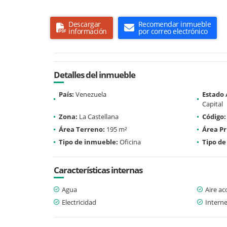
Descargar
Recomendar inmueble
información
por correo electrónico
Detalles del inmueble
País:
Venezuela
Estado
Capital
Zona:
La Castellana
Código:
Área Terreno:
195 m²
Área Pr
Tipo de inmueble:
Oficina
Tipo de
Características internas
Agua
Aire a
Electricidad
Interne