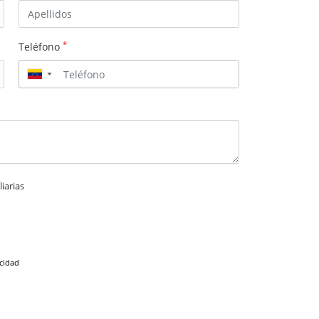
*
Teléfono
▼
iarias
acidad