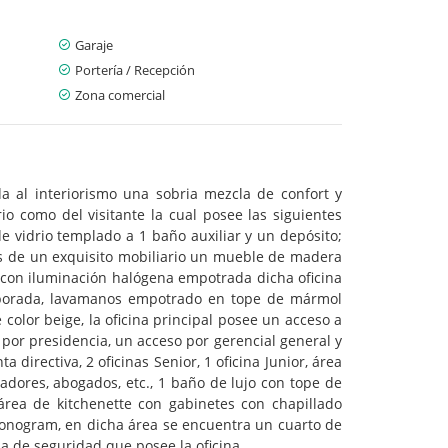
Garaje
Portería / Recepción
Zona comercial
da al interiorismo una sobria mezcla de confort y
io como del visitante la cual posee las siguientes
 de vidrio templado a 1 baño auxiliar y un depósito;
ás de un exquisito mobiliario un mueble de madera
con iluminación halógena empotrada dicha oficina
rporada, lavamanos empotrado en tope de mármol
olor beige, la oficina principal posee un acceso a
por presidencia, un acceso por gerencial general y
directiva, 2 oficinas Senior, 1 oficina Junior, área
adores, abogados, etc., 1 baño de lujo con tope de
ea de kitchenette con gabinetes con chapillado
nogram, en dicha área se encuentra un cuarto de
ma de seguridad que posee la oficina