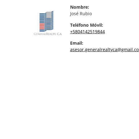
Nombre:
José Rubio
Teléfono Móvil:
+5804142519844
Email:
asesor.generalrealtyca@gmail.c