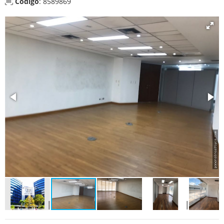
Código
: 8589869