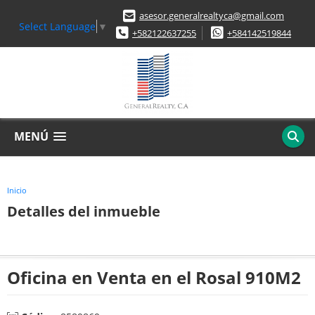
asesor.generalrealtyca@gmail.com
Select Language
▼
+582122637255
+584142519844
MENÚ
Inicio
Detalles del inmueble
Oficina en Venta en el Rosal 910M2