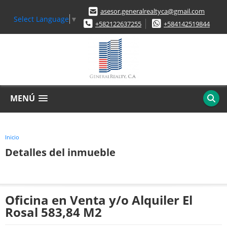
asesor.generalrealtyca@gmail.com
Select Language
▼
+582122637255
+584142519844
MENÚ
Inicio
Detalles del inmueble
Oficina en Venta y/o Alquiler El
Rosal 583,84 M2