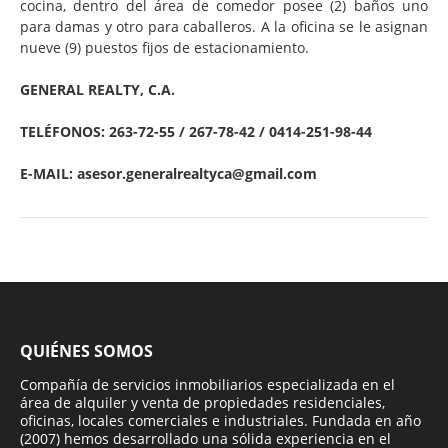
cocina, dentro del área de comedor posee (2) baños uno
para damas y otro para caballeros. A la oficina se le asignan
nueve (9) puestos fijos de estacionamiento.
GENERAL REALTY, C.A.
TELÉFONOS: 263-72-55 / 267-78-42 / 0414-251-98-44
E-MAIL: asesor.generalrealtyca@gmail.com
QUIÉNES SOMOS
Compañía de servicios inmobiliarios especializada en el
área de alquiler y venta de propiedades residenciales,
oficinas, locales comerciales e industriales. Fundada en año
(2007) hemos desarrollado una sólida experiencia en el