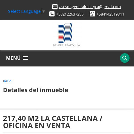
asesor.generalrealtyca@gmail.com
Select Language
▼
+582122637255
+584142519844
MENÚ
Inicio
Detalles del inmueble
217,40 M2 LA CASTELLANA /
OFICINA EN VENTA