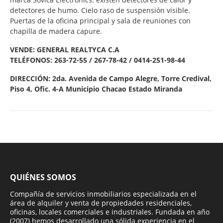
detectores de humo. Cielo raso de suspensión visible.
Puertas de la oficina principal y sala de reuniones con
chapilla de madera capure.
VENDE: GENERAL REALTYCA C.A
TELÉFONOS: 263-72-55 / 267-78-42 / 0414-251-98-44
DIRECCIÓN: 2da. Avenida de Campo Alegre, Torre Credival,
Piso 4, Ofic. 4-A Municipio Chacao Estado Miranda
QUIÉNES SOMOS
Compañía de servicios inmobiliarios especializada en el
área de alquiler y venta de propiedades residenciales,
oficinas, locales comerciales e industriales. Fundada en año
(2007) hemos desarrollado una sólida experiencia en el