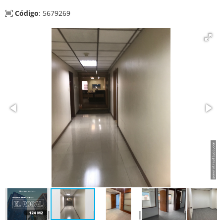
Código
: 5679269