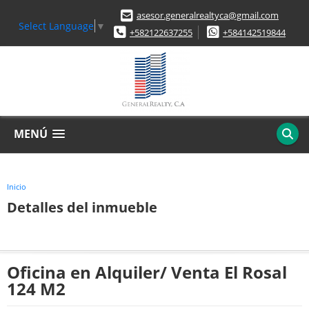
asesor.generalrealtyca@gmail.com
Select Language
▼
+582122637255
+584142519844
MENÚ
Inicio
Detalles del inmueble
Oficina en Alquiler/ Venta El Rosal
124 M2