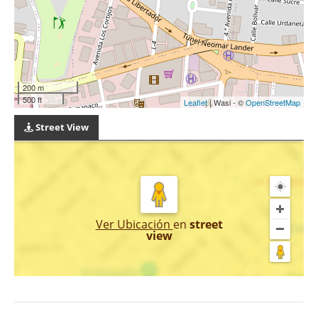
200 m
500 ft
Leaflet
| Wasi - ©
OpenStreetMap
Street View
Ver Ubicación
en
street
view