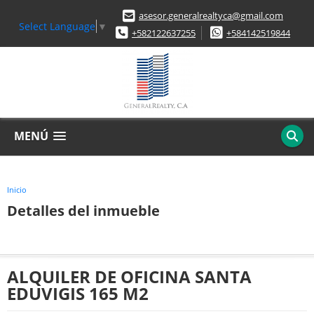
asesor.generalrealtyca@gmail.com
Select Language
▼
+582122637255
+584142519844
MENÚ
Inicio
Detalles del inmueble
ALQUILER DE OFICINA SANTA
EDUVIGIS 165 M2