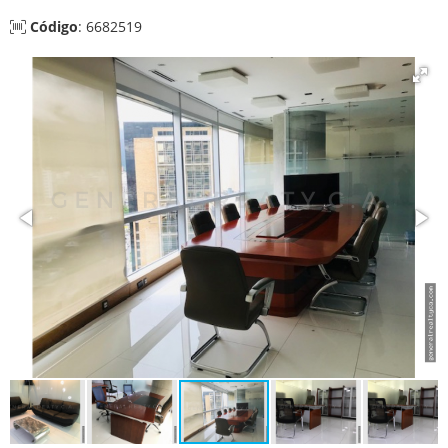
Código
: 6682519