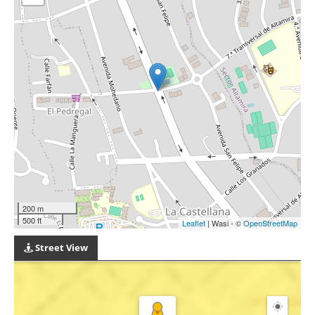
200 m
500 ft
Leaflet
| Wasi - ©
OpenStreetMap
Street View