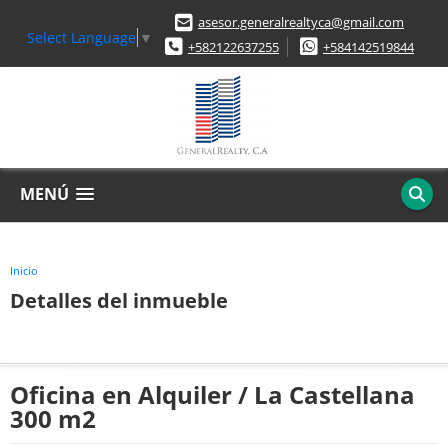
asesor.generalrealtyca@gmail.com
Select Language
▼
+582122637255
+584142519844
MENÚ
Inicio
Detalles del inmueble
Oficina en Alquiler / La Castellana
300 m2