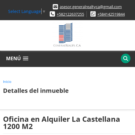
asesor.generalrealtyca@gmail.com
Select Language
▼
+582122637255
+584142519844
MENÚ
Inicio
Detalles del inmueble
Oficina en Alquiler La Castellana
1200 M2