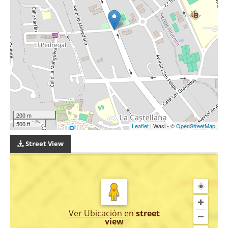
200 m
500 ft
Leaflet
| Wasi - ©
OpenStreetMap
Street View
Ver Ubicación
en
street
view