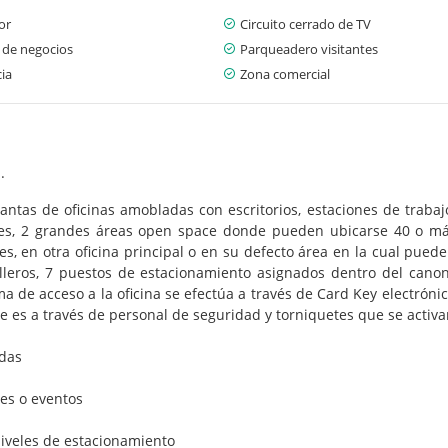
or
Circuito cerrado de TV
 de negocios
Parqueadero visitantes
cia
Zona comercial
.
tas de oficinas amobladas con escritorios, estaciones de trabajo, 
ones, 2 grandes áreas open space donde pueden ubicarse 40 o má
s, en otra oficina principal o en su defecto área en la cual pued
leros, 7 puestos de estacionamiento asignados dentro del cano
ma de acceso a la oficina se efectúa a través de Card Key electrón
re es a través de personal de seguridad y torniquetes que se activa
ndas
nes o eventos
niveles de estacionamiento