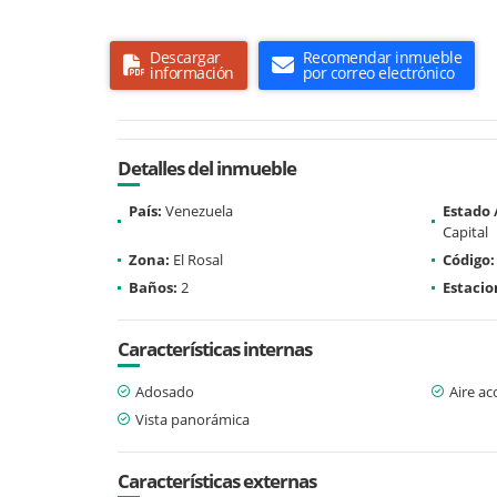
Descargar
Recomendar inmueble
información
por correo electrónico
Detalles del inmueble
País:
Venezuela
Estado
Capital
Zona:
El Rosal
Código:
Baños:
2
Estaci
Características internas
Adosado
Aire a
Vista panorámica
Características externas