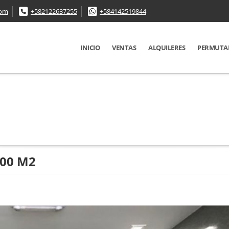
com
+582122637255
+584142519844
INICIO
VENTAS
ALQUILERES
PERMUTA
500 M2