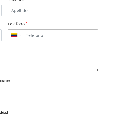
*
Teléfono
▼
iarias
acidad