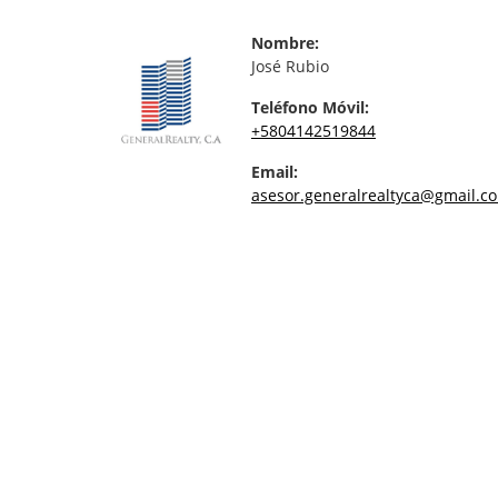
Nombre:
José Rubio
Teléfono Móvil:
+5804142519844
Email:
asesor.generalrealtyca@gmail.c