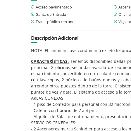
Acceso pavimentado
Ascens
Garita de Entrada
Oficina
Trans. público cercano
Vigilan
Descripción Adicional
NOTA: El canon incluye condominio exceto fospuca
CARACTERÍSTICAS:
Tenemos disponibles bellas plan
principal, 8 oficinas secundarias, sala de reuni
esparcimiento convertible en otra sala de reunione
con lavacopas, 2 núcleos de baños damas y cabal
arrendar otros puestos dentro de la torre. El siste
puntos de voz y data. El sistema de acceso a la tor
AREAS CONEXAS:
- 1 piso de Comedor para personal con 32 microo
- Cafetín con horario de 7 a 4 pm.
- Alquiler de Salas de entrenamiento, presentacio
SERVICIOS GENERALES:
- 2 Ascensores marca Schindler para acceso a los 