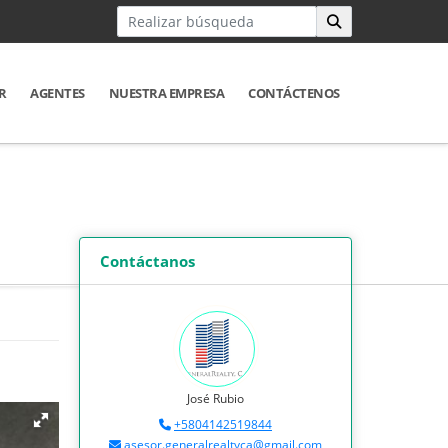
R
AGENTES
NUESTRA EMPRESA
CONTÁCTENOS
Contáctanos
José Rubio
+5804142519844
asesor.generalrealtyca@gmail.com