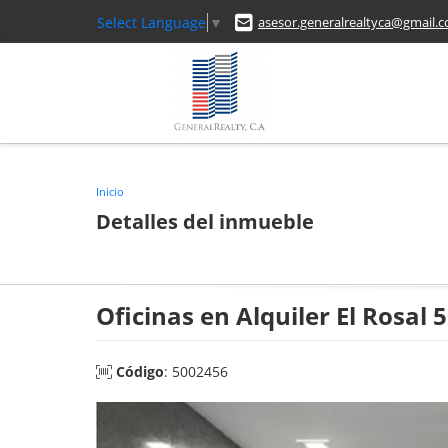
Select Language
▼
asesor.generalrealtyca@gmail.
Inicio
Detalles del inmueble
Oficinas en Alquiler El Rosal 
Código
: 5002456