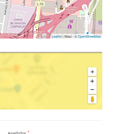
Leaflet
| Wasi - ©
OpenStreetMap
*
Apellidos