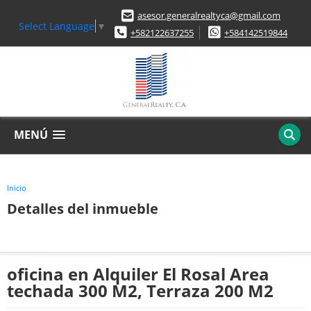
asesor.generalrealtyca@gmail.com
Select Language
▼
+582122637255
+584142519844
MENÚ
Inicio
Detalles del inmueble
oficina en Alquiler El Rosal Area
techada 300 M2, Terraza 200 M2