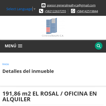
asesor.generalrealtyca@gmail.com
Select Language
▼
+582122637255
+584142519844
MENÚ
Inicio
Detalles del inmueble
191,86 m2 EL ROSAL / OFICINA EN
ALQUILER