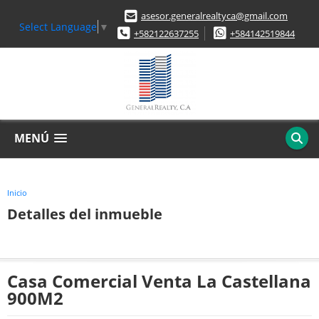
asesor.generalrealtyca@gmail.com
Select Language
▼
+582122637255
+584142519844
MENÚ
Inicio
Detalles del inmueble
Casa Comercial Venta La Castellana
900M2