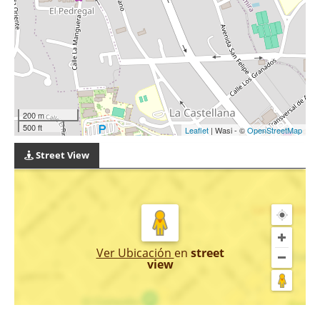
200 m
500 ft
Leaflet
| Wasi - ©
OpenStreetMap
Street View
Ver Ubicación
en
street
view