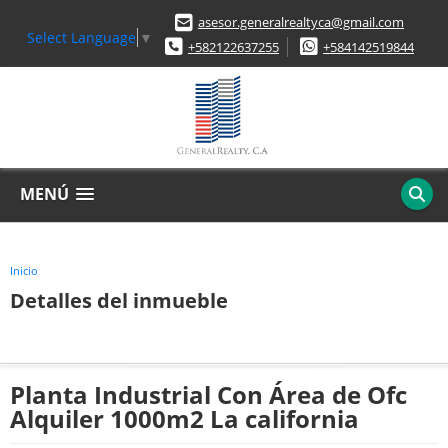
asesor.generalrealtyca@gmail.com
Select Language
▼
+582122637255
+584142519844
MENÚ
Inicio
Detalles del inmueble
Planta Industrial Con Área de Ofc
Alquiler 1000m2 La california