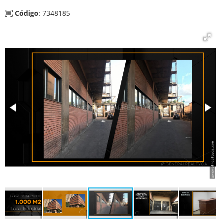
Código
: 7348185