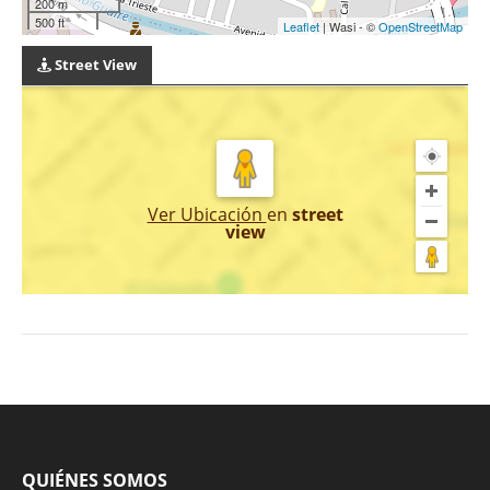
200 m
500 ft
Leaflet
| Wasi - ©
OpenStreetMap
Street View
Ver Ubicación
en
street
view
QUIÉNES SOMOS