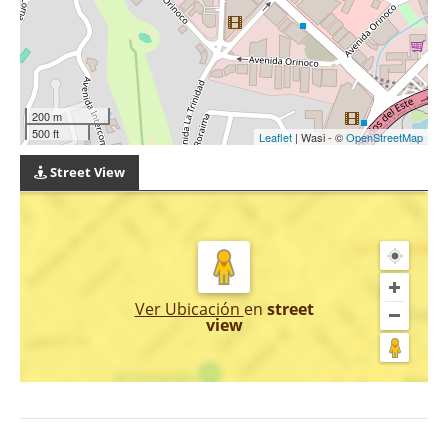
200 m
500 ft
Leaflet
| Wasi - ©
OpenStreetMap
Street View
Ver Ubicación
en
street
view