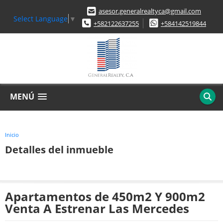
asesor.generalrealtyca@gmail.com
Select Language
▼
+582122637255
+584142519844
MENÚ
Inicio
Detalles del inmueble
Apartamentos de 450m2 Y 900m2
Venta A Estrenar Las Mercedes