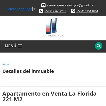
asesor.generalrealtyca@gmail.com
Select Language
▼
+582122637255
+584142519844
MENÚ
Inicio
Detalles del inmueble
Apartamento en Venta La Florida
221 M2