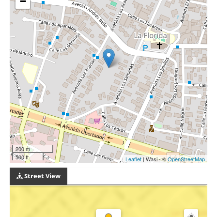
−
200 m
500 ft
Leaflet
| Wasi - ©
OpenStreetMap
Street View