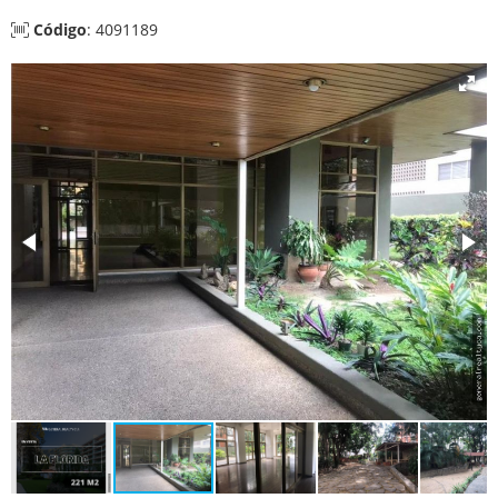
Código
: 4091189