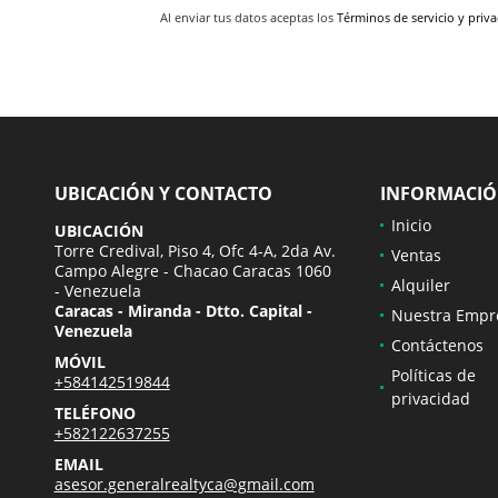
Al enviar tus datos aceptas los
Términos de servicio y priv
UBICACIÓN Y CONTACTO
INFORMACI
Inicio
UBICACIÓN
Torre Credival, Piso 4, Ofc 4-A, 2da Av.
Ventas
Campo Alegre - Chacao Caracas 1060
Alquiler
- Venezuela
Caracas - Miranda - Dtto. Capital -
Nuestra Empr
Venezuela
Contáctenos
MÓVIL
Políticas de
+584142519844
privacidad
TELÉFONO
+582122637255
EMAIL
asesor.generalrealtyca@gmail.com