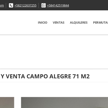
com
+582122637255
+584142519844
INICIO
VENTAS
ALQUILERES
PERMUTA
Y VENTA CAMPO ALEGRE 71 M2