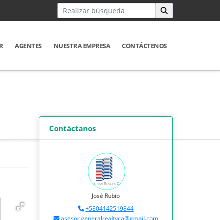
R
AGENTES
NUESTRA EMPRESA
CONTÁCTENOS
Contáctanos
José Rubio
+5804142519844
asesor.generalrealtyca@gmail.com