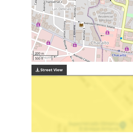
200 m
500 ft
Street View