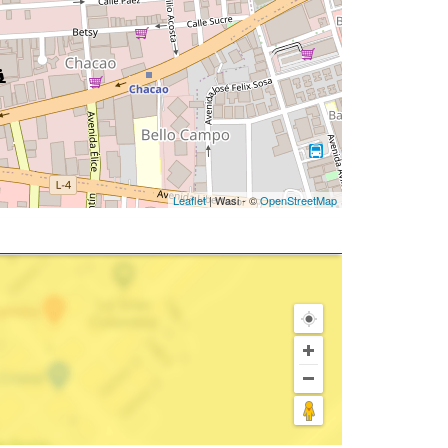
Leaflet
| Wasi - ©
OpenStreetMap