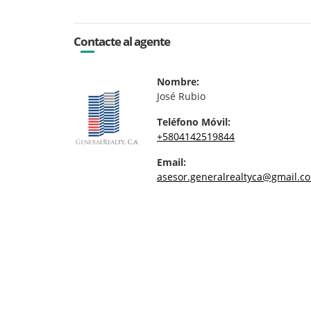
Contacte al agente
Nombre:
José Rubio
Teléfono Móvil:
+5804142519844
Email:
asesor.generalrealtyca@gmail.c