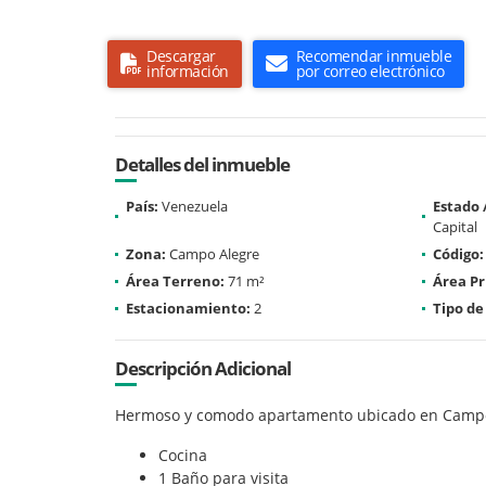
Descargar
Recomendar inmueble
información
por correo electrónico
Detalles del inmueble
País:
Venezuela
Estado
Capital
Zona:
Campo Alegre
Código:
Área Terreno:
71 m²
Área Pr
Estacionamiento:
2
Tipo de
Descripción Adicional
Hermoso y comodo apartamento ubicado en Campo
Cocina
1 Baño para visita